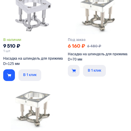
Под шпиндель
100 мм
Под шпиндель
105 мм
В наличии
Под заказ
9 510
₽
6 160
₽
6 480
₽
1 шт.
Насадка на шпиндель для прижима
Насадка на шпиндель для прижима
D=70 мм
D=125 мм
В 1 клик
Обеспечивает прижим листового
В 1 клик
Обеспечивает прижим листового
материала при раскрое на
материала при раскрое на
фрезерном станке с ЧПУ
фрезерном станке с ЧПУ
Под шпиндель
70 мм
Под шпиндель
125 мм