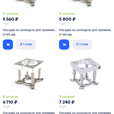
В наличии
В наличии
5 560
₽
5 800
₽
1 шт.
1 шт.
Насадка на шпиндель для прижима
Насадка на шпиндель для прижима
D=65 мм
D=80 мм
В 1 клик
В 1 клик
Обеспечивает прижим листового
Обеспечивает прижим листового
материала при раскрое на
материала при раскрое на
фрезерном станке с ЧПУ
фрезерном станке с ЧПУ
Под шпиндель
65 мм
Под шпиндель
80 мм
В наличии
В наличии
6 710
₽
7 240
₽
6 шт.
2 шт.
Насадка на шпиндель для прижима
Насадка на шпиндель для прижима