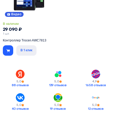
Lab.
Видео
В наличии
29 090
₽
1 шт.
Контроллер Trocen AWC7813
В 1 клик
Многозадачная система
управления лазерным станком с
сенсорным экраном
Количество осей управления
3
Объем памяти
128 Мб
5,0
5,0
4,9
Дисплей
5"" TFT (сенсорный)
88 отзывов
139 отзывов
1658 отзывов
5,0
5,0
5,0
40 отзывов
19 отзывов
12 отзывов