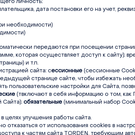
ющего личность;
лательщика, дата постановки его на учет, рекви
при необходимости)
одимости)
томатически передаются при посещении страниц:
амме, которая осуществляет доступ к сайту); в
раницы) и т.п.
истрацией сайта: с
ессионные
(сессионные Cook
едыдущей странице сайте, чтобы избежать нео
ять пользовательские настройки для Сайта, позв
еские
(твключают в себя информацию о том, как 
 Сайта);
обязательные
(минимальный набор Cook
 в целях улучшения работы сайта.
но отказаться от использования cookies в настр
доступа к частям сайта TORDEN, требующим авт