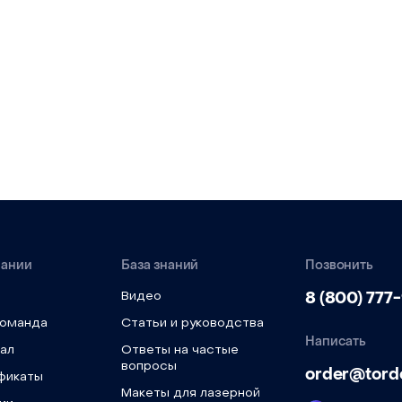
пании
База знаний
Позвонить
8 (800) 777
Видео
команда
Статьи и руководства
Написать
ал
Ответы на частые
вопросы
order@tord
фикаты
Макеты для лазерной