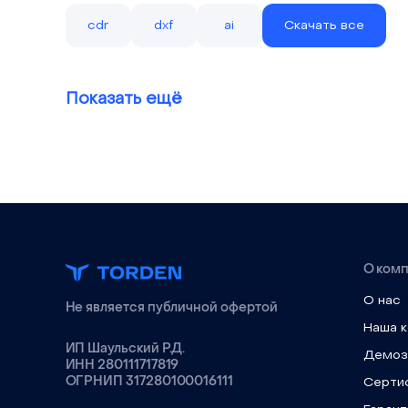
cdr
dxf
ai
Скачать все
Показать ещё
О ком
О нас
Не является публичной офертой
Наша 
ИП Шаульский Р.Д.
Демоз
ИНН 280111717819
ОГРНИП 317280100016111
Серти