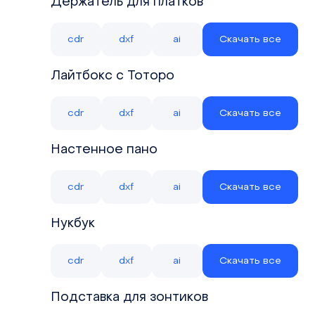
Держатель для платков
cdr
dxf
ai
Скачать все
Лайтбокс с Тоторо
cdr
dxf
ai
Скачать все
Настенное пано
cdr
dxf
ai
Скачать все
Нукбук
cdr
dxf
ai
Скачать все
Подставка для зонтиков