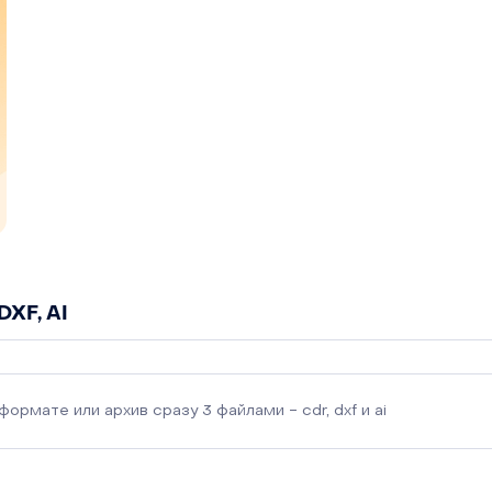
XF, AI
рмате или архив сразу 3 файлами - cdr, dxf и ai