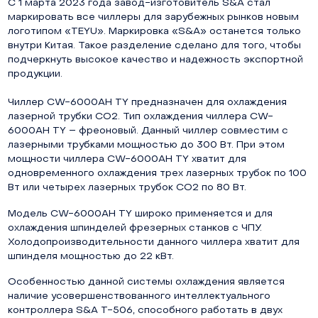
С 1 марта 2023 года завод-изготовитель S&A стал
маркировать все чиллеры для зарубежных рынков новым
логотипом «TEYU». Маркировка «S&A» останется только
внутри Китая. Такое разделение сделано для того, чтобы
подчеркнуть высокое качество и надежность экспортной
продукции.
Чиллер CW-6000AH TY предназначен для охлаждения
лазерной трубки СО2. Тип охлаждения чиллера CW-
6000AH TY – фреоновый. Данный чиллер совместим с
лазерными трубками мощностью до 300 Вт. При этом
мощности чиллера CW-6000AH TY хватит для
одновременного охлаждения трех лазерных трубок по 100
Вт или четырех лазерных трубок СО2 по 80 Вт.
Модель CW-6000AH TY широко применяется и для
охлаждения шпинделей фрезерных станков с ЧПУ.
Холодопроизводительности данного чиллера хватит для
шпинделя мощностью до 22 кВт.
Особенностью данной системы охлаждения является
наличие усовершенствованного интеллектуального
контроллера S&A T-506, способного работать в двух