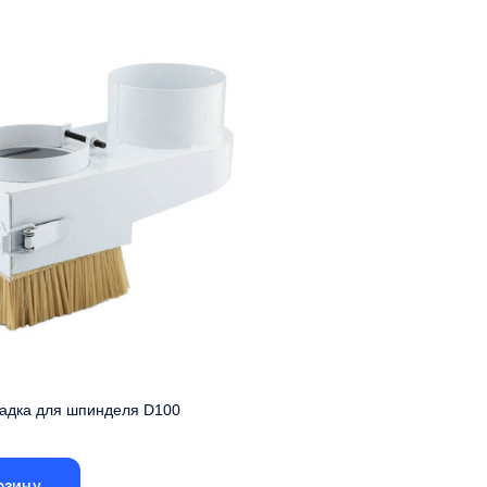
литой алюминий
Материал
литой
адка для шпинделя D100
рзину