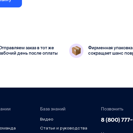
ведения системы удаления
аспирации)
дель
100 мм
жку
Отправляем заказ в тот же
100 мм
Фирменная упаковка
рабочий день после оплаты
сокращает шанс по
пании
База знаний
Позвонить
8 (800) 777
Видео
команда
Статьи и руководства