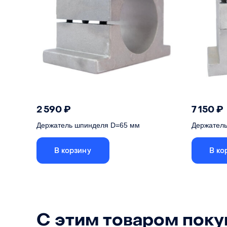
2 590
₽
7 150
₽
Держатель шпинделя D=65 мм
Держател
В корзину
В ко
С этим товаром пок
Для крепления шпинделя диаметром 65
Для креп
мм
мм