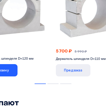
5 700
₽
5 990
₽
ь шпинделя D=120 мм
Держатель шпинделя D=110 мм
рзину
Предзаказ
упают
ления шпинделя диаметром 120
Для крепления шпинделя диам
мм