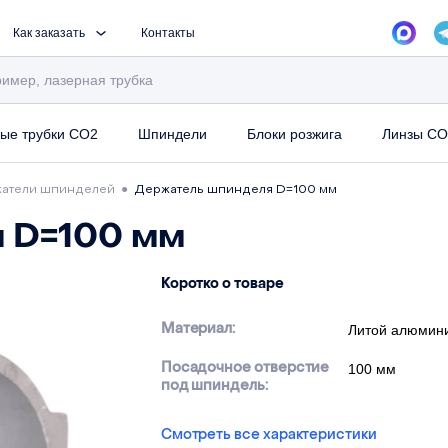
Как заказать
Контакты
ые трубки CO2
Шпиндели
Блоки розжига
Линзы CO
атели шпинделей
●
Держатель шпинделя D=100 мм
 D=100 мм
Коротко о товаре
Материал:
Литой алюмин
Посадочное отверстие
100 мм
под шпиндель:
Смотреть все характеристики