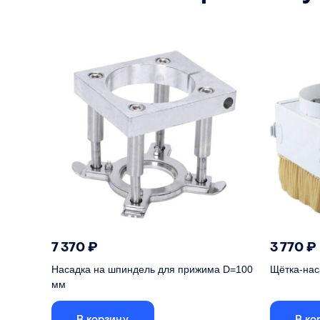
Материал
литой алюминий
Материал
7 370
₽
3 770
₽
Насадка на шпиндель для прижима D=100
Щётка-нас
мм
В корзину
В ко