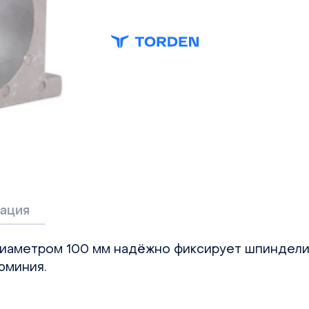
ация
диаметром 100 мм надёжно фиксирует шпиндел
юминия.