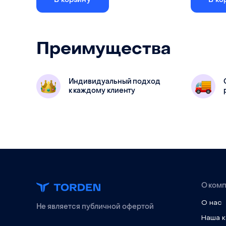
Для под
Преимущества
стружки (
Обеспечивает прижим листового
материала при раскрое на фрезерном
станке с ЧПУ
Под шпин
Под шпиндель
Индивидуальный подход
100 мм
Под вытя
к каждому клиенту
О ком
О нас
Не является публичной офертой
Наша 