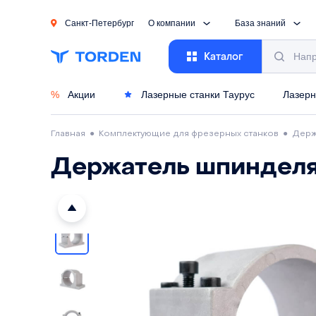
Санкт-Петербург
О компании
База знаний
Каталог
%
Акции
Лазерные станки Таурус
Лазерн
Главная
●
Комплектующие для фрезерных станков
●
Держ
Держатель шпинделя