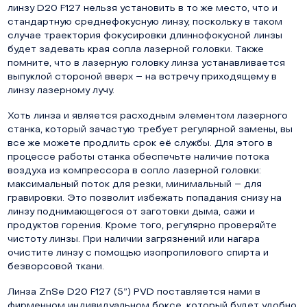
линзу D20 F127 нельзя установить в то же место, что и
стандартную среднефокусную линзу, поскольку в таком
случае траектория фокусировки длиннофокусной линзы
будет задевать края сопла лазерной головки. Также
помните, что в лазерную головку линза устанавливается
выпуклой стороной вверх – на встречу приходящему в
линзу лазерному лучу.
Хоть линза и является расходным элементом лазерного
станка, который зачастую требует регулярной замены, вы
все же можете продлить срок её службы. Для этого в
процессе работы станка обеспечьте наличие потока
воздуха из компрессора в сопло лазерной головки:
максимальный поток для резки, минимальный – для
гравировки. Это позволит избежать попадания снизу на
линзу поднимающегося от заготовки дыма, сажи и
продуктов горения. Кроме того, регулярно проверяйте
чистоту линзы. При наличии загрязнений или нагара
очистите линзу с помощью изопропилового спирта и
безворсовой ткани.
Линза ZnSe D20 F127 (5”) PVD поставляется нами в
фирменном индивидуальном боксе, который будет удобно