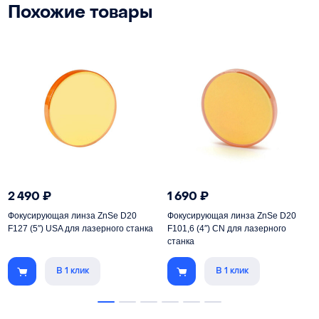
Похожие товары
2 490
₽
1 690
₽
Фокусирующая линза ZnSe D20
Фокусирующая линза ZnSe D20
F127 (5″) USA для лазерного станка
F101,6 (4″) CN для лазерного
станка
В 1 клик
В 1 клик