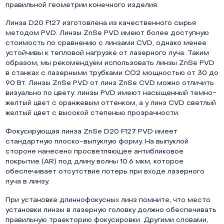
правильной геометрии конечного изделия.
Линза D20 F127 изготовлена из качественного сырья
методом PVD. Линзы ZnSe PVD имеют более доступную
стоимость по сравнению с линзами CVD, однако менее
устойчивы к тепловой нагрузке от лазерного луча. Таким
образом, мы рекомендуем использовать линзы ZnSe PVD
в станках с лазерными трубками СО2 мощностью от 30 до
90 Вт. Линзы ZnSe PVD от линз ZnSe CVD можно отличить
визуально по цвету: линзы PVD имеют насыщенный темно-
желтый цвет с оранжевым оттенком, а у линз CVD светлый
желтый цвет с высокой степенью прозрачности.
Фокусирующая линза ZnSe D20 F127 PVD имеет
стандартную плоско-выпуклую форму. На выпуклой
стороне нанесено просветляющее антибликовое
покрытие (AR) под длину волны 10.6 мкм, которое
обеспечивает отсутствие потерь при входе лазерного
луча в линзу.
При установке длиннофокусных линз помните, что место
установки линзы в лазерную головку должно обеспечивать
правильную траекторию фокусировки. Другими словами,