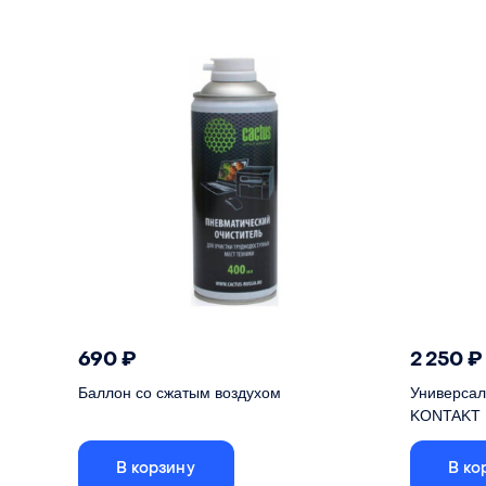
Способ изготовления
PVD
Способ и
690
₽
2 250
₽
Баллон со сжатым воздухом
Универсал
KONTAKT 
В корзину
В ко