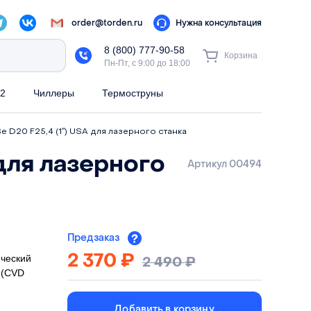
order@torden.ru
Нужна консультация
8 (800) 777-90-58
Корзина
Пн-Пт, с 9:00 до 18:00
2
Чиллеры
Термоструны
 D20 F25,4 (1″) USA для лазерного станка
для лазерного
Артикул 00494
Предзаказ
2 370
₽
ческий
2 490
₽
 (CVD
Добавить в корзину