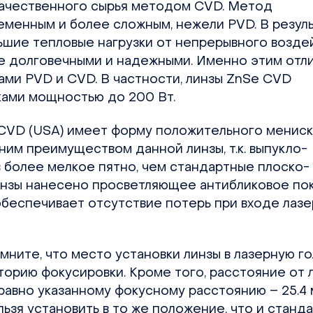
окачественного сырья методом CVD. Метод
менным и более сложным, нежели PVD. В резуль
ьшие тепловые нагрузки от непрерывного возде
ее долговечными и надежными. Именно этим отл
ами PVD и CVD. В частности, линзы ZnSe CVD
ками мощностью до 200 Вт.
 CVD (USA) имеет форму положительного мениск
ним преимуществом данной линзы, т.к. выпукло-
в более мелкое пятно, чем стандартные плоско-
линзы нанесено просветляющее антибликовое по
 обеспечивает отсутствие потерь при входе лаз
мните, что место установки линзы в лазерную го
орию фокусировки. Кроме того, расстояние от 
равно указанному фокусному расстоянию – 25.4 
ельзя установить в то же положение, что и станд