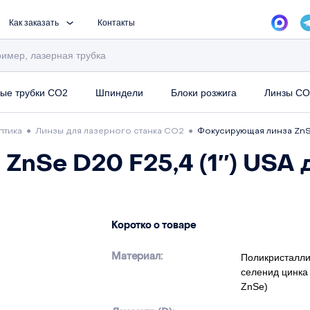
Как заказать
Контакты
ые трубки CO2
Шпиндели
Блоки розжига
Линзы CO
птика
●
Линзы для лазерного станка CO2
●
Фокусирующая линза ZnSe
ZnSe D20 F25,4 (1″) USA 
Коротко о товаре
Материал:
Поликристалли
селенид цинка
ZnSe)