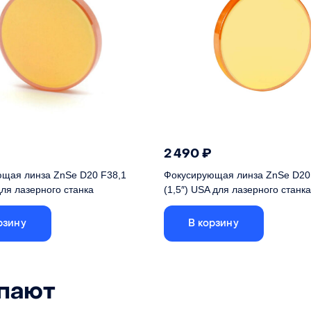
2 490
₽
щая линза ZnSe D20 F38,1
Фокусирующая линза ZnSe D20
для лазерного станка
(1,5″) USA для лазерного станка
окусная линза из китайского
Короткофокусная линза из кач
аметром 20 мм
американского сырья диаметро
рзину
В корзину
КНР (стандартное)
Сырье
США (у
20 мм
Диаметр
упают
расст.
38.1 мм (1.5 дюйма)
Фокусное расст.
38.1 мм 
ZnSe (Cеленид цинка)
Материал
ZnSe (Cеле