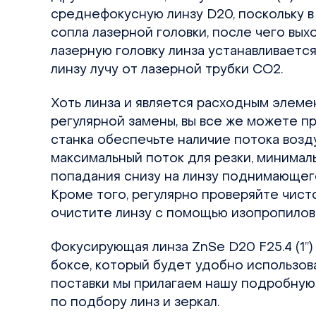
среднефокусную линзу D20, поскольку в
сопла лазерной головки, после чего выхо
лазерную головку линза устанавливаетс
линзу лучу от лазерной трубки СО2.
Хоть линза и является расходным элеме
регулярной замены, вы все же можете п
станка обеспечьте наличие потока возду
максимальный поток для резки, минималь
попадания снизу на линзу поднимающего
Кроме того, регулярно проверяйте чисто
очистите линзу с помощью изопропилово
Фокусирующая линза ZnSe D20 F25.4 (1”
боксе, который будет удобно использова
поставки мы прилагаем нашу подробную 
по подбору линз и зеркал.