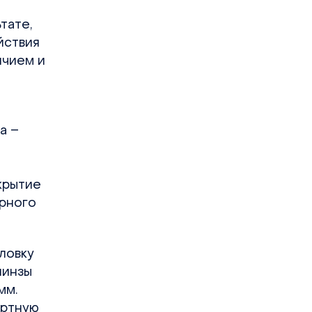
тате,
йствия
ичием и
а –
крытие
ерного
ловку
линзы
мм.
артную