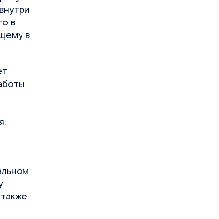
 внутри
то в
ящему в
ет
аботы
я.
альном
у
 также