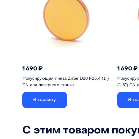
1 690
₽
1 690
₽
Фокусирующая линза ZnSe D20 F25,4 (1″)
Фокусирую
CN для лазерного станка
(1,5″) CN 
Короткофокусная линза из китайского
Короткоф
сырья диаметром 20 мм
сырья ди
В корзину
В ко
Сырье
КНР (стандартное)
Сырье
Диаметр
20 мм
Диаметр
С этим товаром пок
Фокусное расст.
25.4 мм (1 дюйм)
Фокусное 
Материал
ZnSe (Cеленид цинка)
Материал