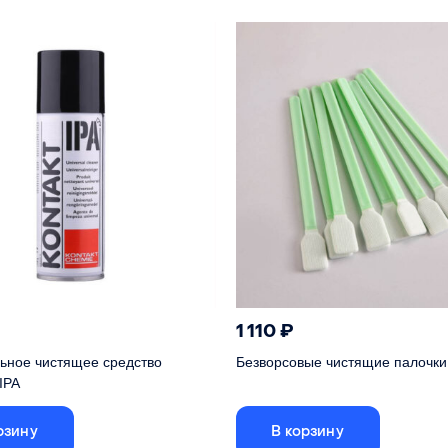
зготовления
PVD
Способ изготовления
1 110
₽
ьное чистящее средство
Безворсовые чистящие палочки 
IPA
рзину
В корзину