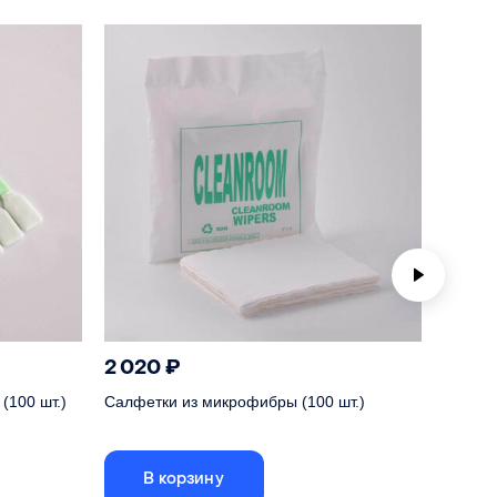
CVD
2 020
₽
50
₽
(100 шт.)
Салфетки из микрофибры (100 шт.)
Уплотн
В корзину
В