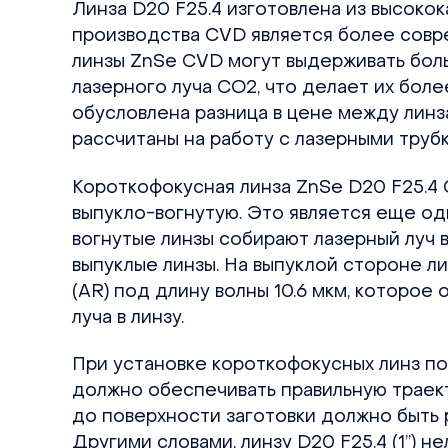
Линза D20 F25.4 изготовлена из высок
производства CVD является более совре
линзы ZnSe CVD могут выдерживать бол
лазерного луча СО2, что делает их бол
обусловлена разница в цене между линз
рассчитаны на работу с лазерными труб
Короткофокусная линза ZnSe D20 F25.4
выпукло-вогнутую. Это является еще од
вогнутые линзы собирают лазерный луч 
выпуклые линзы. На выпуклой стороне 
(AR) под длину волны 10.6 мкм, которое
луча в линзу.
При установке короткофокусных линз по
должно обеспечивать правильную траект
до поверхности заготовки должно быть 
Другими словами, линзу D20 F25.4 (1”) н