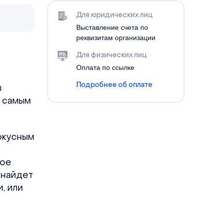
Для юридических лиц
Выставление счета по
реквизитам организации
Для физических лиц
Оплата по ссылке
Подробнее об оплате
в
м самым
окусным
ное
 найдет
, или