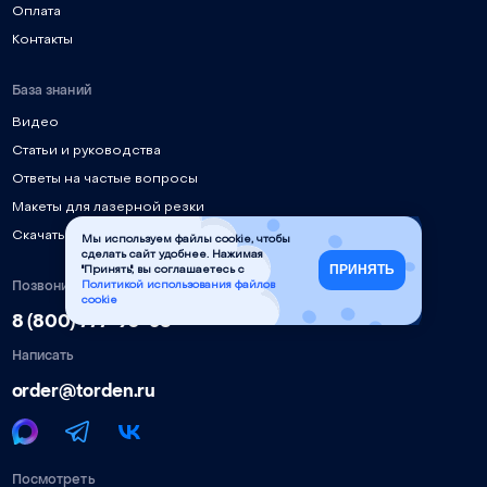
Оплата
Контакты
База знаний
Видео
Статьи и руководства
Ответы на частые вопросы
Макеты для лазерной резки
Скачать инструкции, ПО, драйверы
Мы используем файлы cookie, чтобы
сделать сайт удобнее. Нажимая
ПРИНЯТЬ
"Принять", вы соглашаетесь с
Позвонить
Политикой использования файлов
cookie
8 (800) 777-90-58
Написать
order@torden.ru
Посмотреть