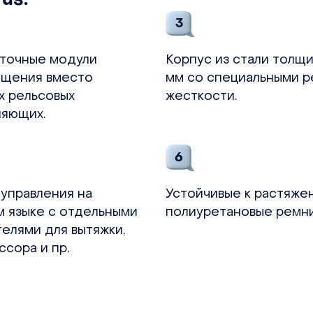
3
точные модули
Корпус из стали толщ
щения вместо
мм со специальными 
х рельсовых
жесткости.
ляющих.
6
 управления на
Устойчивые к растяже
м языке с отдельными
полиуретановые ремни
телями для вытяжки,
ссора и пр
.