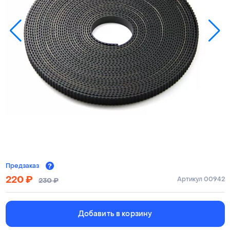
Предзаказ
220
₽
Артикул 00942
230
₽
Добавить в корзину