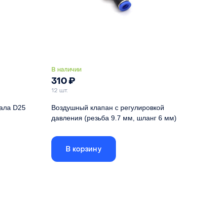
В наличии
310
₽
12 шт.
кала D25
Воздушный клапан с регулировкой
давления (резьба 9.7 мм, шланг 6 мм)
азерного
Подходит для лазерных головок с линзами
D20
В корзину
D25
Металл