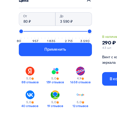
Цена
От
До
В наличи
80
957
1 835
2 713
3 590
290
₽
43 шт.
Применить
Винт с к
зеркала
Юстирово
держател
В к
5,0
5,0
4,9
88 отзывов
139 отзывов
1658 отзывов
Совм. де
Материа
5,0
5,0
5,0
40 отзывов
19 отзывов
12 отзывов