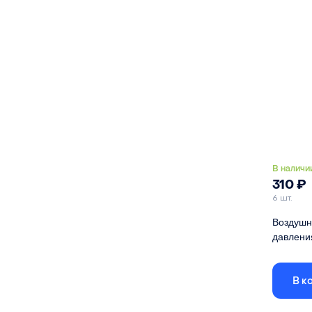
В наличи
310
₽
6 шт.
Воздушн
давления
Подходит
D12 и D1
В к