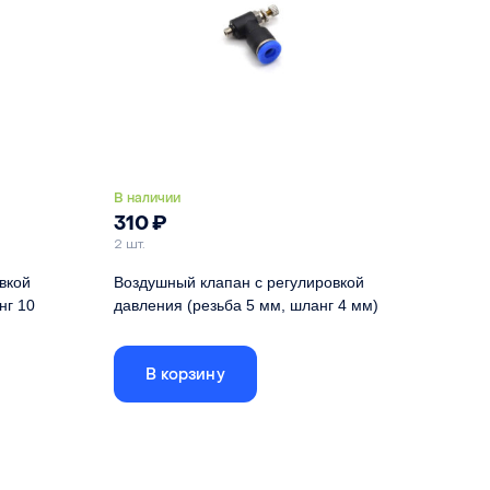
В наличии
310
₽
2 шт.
вкой
Воздушный клапан с регулировкой
нг 10
давления (резьба 5 мм, шланг 4 мм)
Подходит для лазерных головок с линзами
D12 и D18
 линзами
В корзину