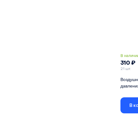
В наличи
310
₽
21 шт.
Воздушн
давления
Подходит
D20
В к