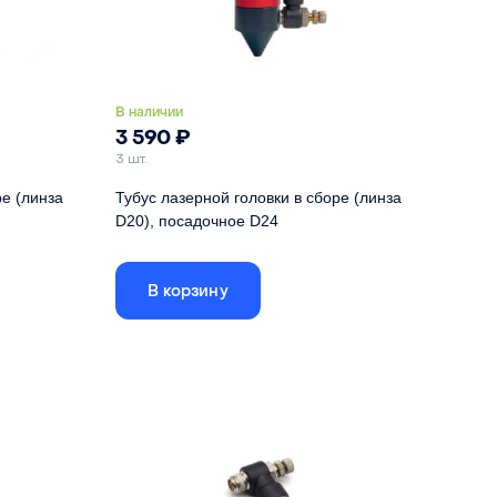
В наличии
3 590
₽
3 шт.
ре (линза
Тубус лазерной головки в сборе (линза
D20), посадочное D24
: с
Полный комплект сменного тубуса: с
апаном и
удлинняющей гайкой, газовым клапаном и
В корзину
соплом.
20 мм
Совместимый диаметр линзы
20 мм
м (2"),
Совместимое
50.8 мм (2"), 63.5
м (2.5")
фокусное расстояние
мм (2.5"), 101.6 мм
линзы
(4")
21 мм
Диаметр тубуса
24 мм