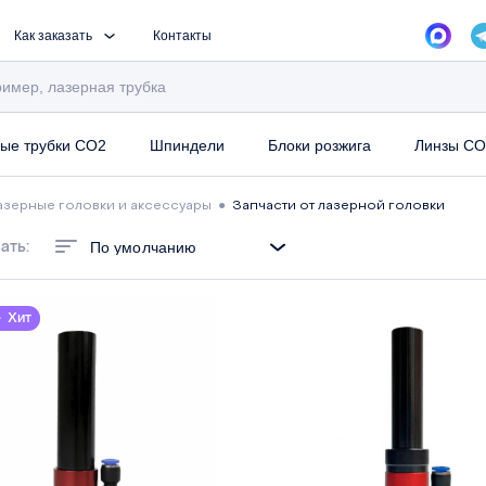
Как заказать
Контакты
ые трубки CO2
Шпиндели
Блоки розжига
Линзы CO
азерные головки и аксессуары
●
Запчасти от лазерной головки
ать:
По умолчанию
Хит