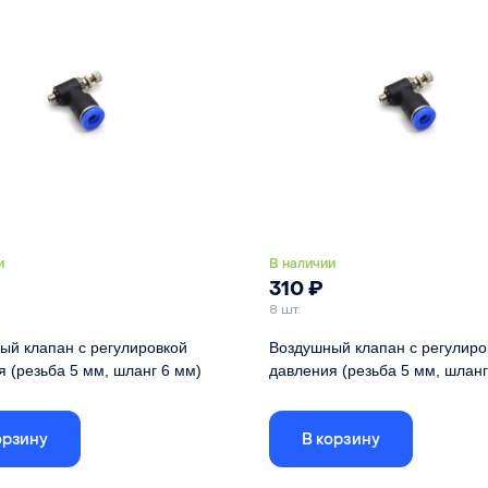
и
В наличии
310
₽
8 шт.
ый клапан с регулировкой
Воздушный клапан с регулиро
 (резьба 5 мм, шланг 6 мм)
давления (резьба 5 мм, шланг
 для лазерных головок с линзами
Подходит для лазерных головок с
8
D12 и D18
орзину
В корзину