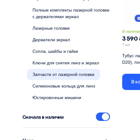
Полные комплекты лазерной головки
с держателями зеркал
Лазерные головки
В наличи
3 590
Держатели зеркал
7 шт.
Сопла, шайбы и гайки
Тубус ла
D20), п
Ключи для снятия линз и зеркал
Полный ко
Запчасти от лазерной головки
удлинняю
В к
соплом.
Силиконовые кольца для линз
Совмест
Юстировочные мишени
Совмест
фокусное
линзы
Сначала в наличии
Диаметр 