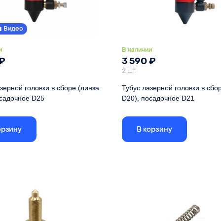
Видео
и
В наличии
₽
3 590
₽
2 шт.
зерной головки в сборе (линза
Тубус лазерной головки в сбо
осадочное D25
D20), посадочное D21
мплект сменного тубуса: с
Полный комплект сменного тубуса
щей гайкой, газовым клапаном и
удлинняющей гайкой, газовым кл
орзину
В корзину
соплом.
имый диаметр линзы
20 мм
Совместимый диаметр линзы
имое
50.8 мм (2"), 63.5
Совместимое фокусное
50.8 м
 расстояние
мм (2.5"), 101.6 мм
расстояние линзы
63.5 м
(4")
Диаметр тубуса
тубуса
25 мм