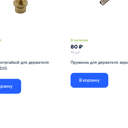
и
В наличии
80
₽
14 шт.
онтргайкой для держателя
Пружинка для держателя зер
 D25
Пружина для фиксации зеркала л
станка внутри кронштейна
чный винт для лазерной головки и
В корзину
ей зеркал
орзину
Совм. держатель зеркала
ржатель зеркала
D25
Материал
л
металл