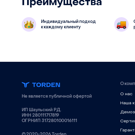
Преимущества
Диаметр тубуса
24 мм
Материал
Индивидуальный подход
к каждому клиенту
О ком
О нас
Не является публичной офертой
Наша 
ИП Шаульский Р.Д.
Демоз
ИНН 280111717819
ОГРНИП 317280100016111
Серти
Гарант
© 2020-2026 Torden