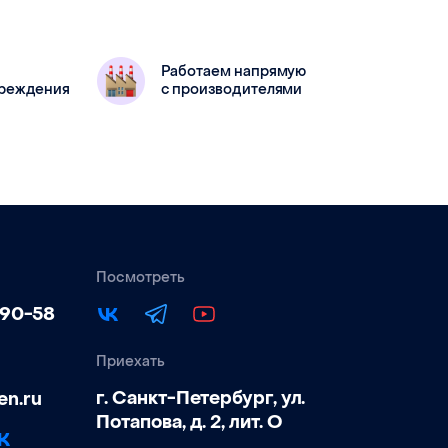
линзами D20
Диамет
Работаем напрямую
вреждения
с производителями
Посмотреть
-90-58
Приехать
г. Санкт-Петербург, ул.
en.ru
Потапова, д. 2, лит. О