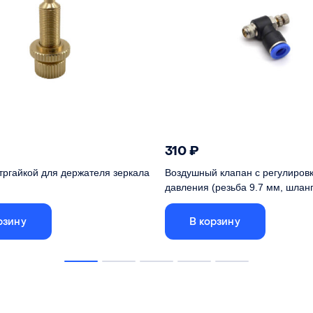
310
₽
нтргайкой для держателя зеркала
Воздушный клапан с регулиров
давления (резьба 9.7 мм, шланг
рзину
В корзину
очный винт для лазерной
 держателей зеркал
жатель зеркала
D25
Подходит для лазерных г