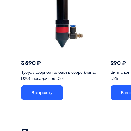
3 590
₽
290
₽
Тубус лазерной головки в сборе (линза
Винт с ко
D20), посадочное D24
D25
В корзину
В ко
Полный комплект сменного тубуса: с
удлинняющей гайкой, газовым клапаном и
соплом.
Юстиров
головки и
Совместимый диаметр линзы
20 мм
Совместимое фокусное расстояние линзы
50.8 мм (2"), 63.5 мм (2.5"), 101.6 мм (4")
Совм. дер