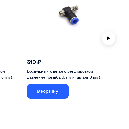
310
₽
3 59
кой
Воздушный клапан с регулировкой
Тубус л
 6 мм)
давления (резьба 9.7 мм, шланг 8 мм)
D20), 
В корзину
В
Полны
удлин
сопло
Совме
Совместимое фокусное расстояние линзы
50
оловок с
Подходит для лазерных головок с