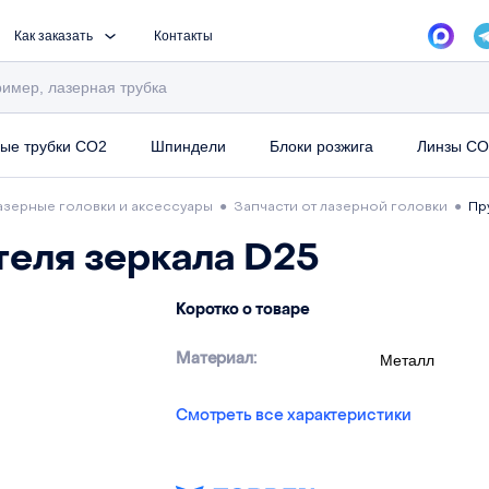
Как заказать
Контакты
ые трубки CO2
Шпиндели
Блоки розжига
Линзы CO
азерные головки и аксессуары
●
Запчасти от лазерной головки
●
Пр
еля зеркала D25
Коротко о товаре
Материал:
Металл
Смотреть все характеристики