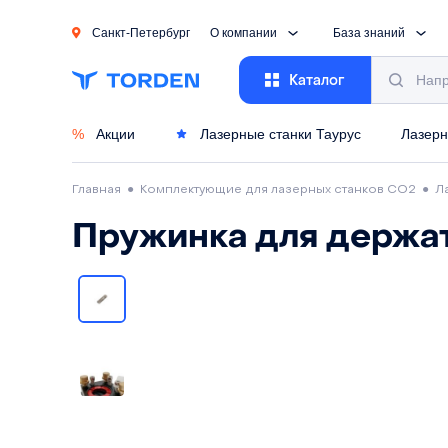
Санкт-Петербург
О компании
База знаний
Каталог
%
Акции
Лазерные станки Таурус
Лазерн
Главная
●
Комплектующие для лазерных станков CO2
●
Л
Пружинка для держат