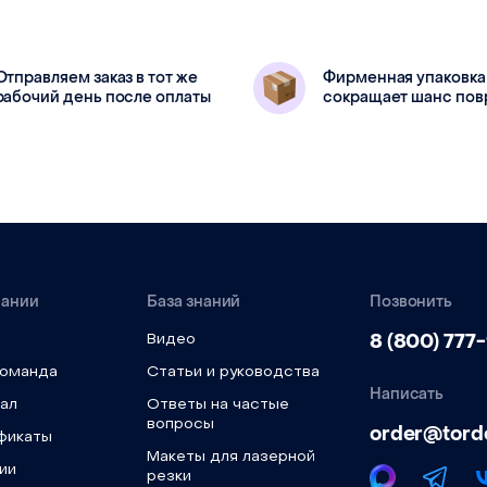
линзами D20
металл
Отправляем заказ в тот же
Фирменная упаковка
рабочий день после оплаты
сокращает шанс по
пании
База знаний
Позвонить
8 (800) 777
Видео
команда
Статьи и руководства
Написать
ал
Ответы на частые
вопросы
order@tord
фикаты
Макеты для лазерной
ии
резки