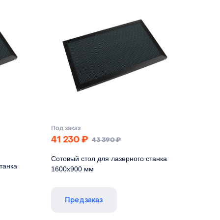
22 мм
Высота
22 мм
ое железо
Материал
оцинкованное железо
Под заказ
41 230
₽
43 390
₽
Сотовый стол для лазерного станка
танка
1600х900 мм
Габариты стола указаны по внешней рамке,
ей рамке,
размер ячеистого поля - 1556х856
Предзаказ
6
Длина
1600 мм