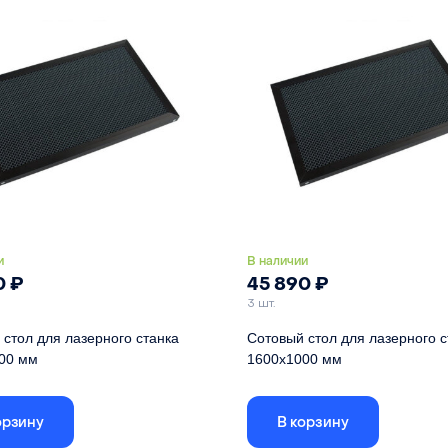
22 мм
Высота
л
оцинкованное железо
Материал
оцинкованн
и
В наличии
0
₽
45 890
₽
3 шт.
стол для лазерного станка
Сотовый стол для лазерного с
00 мм
1600х1000 мм
 стола указаны по внешней рамке,
Габариты стола указаны по внешн
еистого поля - 1356х956
размер ячеистого поля - 1556х95
орзину
В корзину