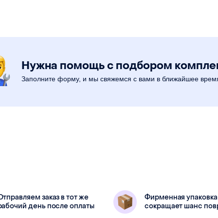
1400 мм
Длина
1000 мм
Ширина
22 мм
Высота
л
оцинкованное железо
Материал
оцинкованн
Нужна помощь с подбором компл
Заполните форму, и мы свяжемся с вами в ближайшее врем
Отправляем заказ в тот же
Фирменная упаковка
рабочий день после оплаты
сокращает шанс по