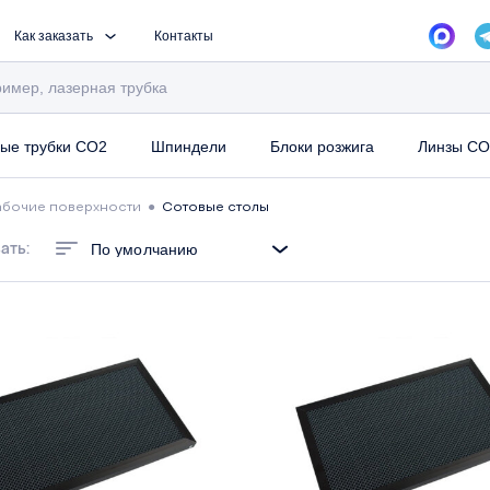
Как заказать
Контакты
ые трубки CO2
Шпиндели
Блоки розжига
Линзы CO
абочие поверхности
●
Сотовые столы
ать:
По умолчанию