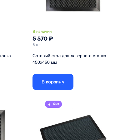
В наличии
5 570
₽
8 шт.
танка
Сотовый стол для лазерного станка
450х450 мм
ей рамке,
Габариты стола указаны по внешней рамке,
размер ячеистого поля - 406х406
В корзину
400 мм
Длина
450 мм
400 мм
Ширина
450 мм
Хит
22 мм
Высота
22 мм
ое железо
Материал
оцинкованное железо