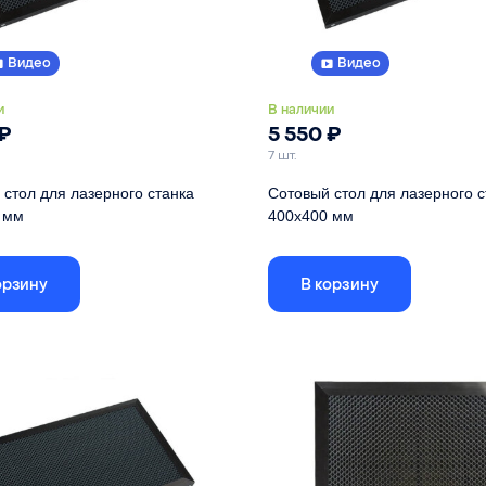
Видео
Видео
и
В наличии
₽
5 550
₽
7 шт.
стол для лазерного станка
Сотовый стол для лазерного с
 мм
400х400 мм
 стола указаны по внешней рамке,
Габариты стола указаны по внешн
еистого поля - 256х156
размер ячеистого поля - 356х356
орзину
В корзину
300 мм
Длина
200 мм
Ширина
22 мм
Высота
л
оцинкованное железо
Материал
оцинкованн