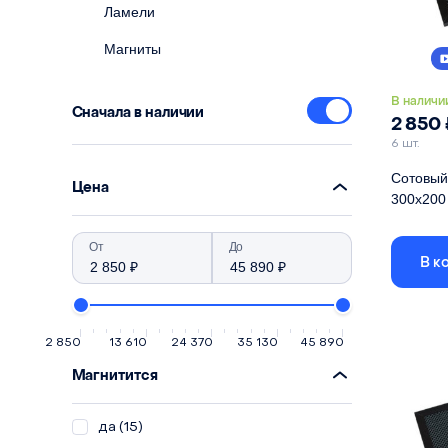
Ламели
Магниты
В наличи
Сначала в наличии
2 850
6 шт.
Сотовый 
Цена
300х200
Габариты
От
До
размер яч
В к
Длина
Ширина
2 850
13 610
24 370
35 130
45 890
Высота
Магнитится
Материа
да
(15)