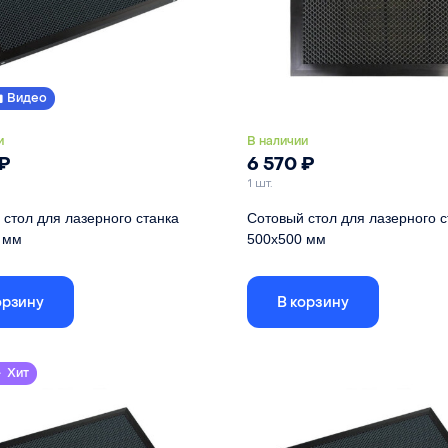
Видео
и
В наличии
₽
6 570
₽
1 шт.
стол для лазерного станка
Сотовый стол для лазерного с
 мм
500х500 мм
 стола указаны по внешней рамке,
Габариты стола указаны по внешн
еистого поля - 456х256
размер ячеистого поля - 456х456
орзину
В корзину
500 мм
Длина
300 мм
Ширина
Хит
22 мм
Высота
л
оцинкованное железо
Материал
оцинкованн