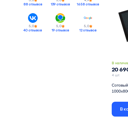
5,0
5,0
4,9
Материа
88 отзывов
139 отзывов
1658 отзывов
5,0
5,0
5,0
40 отзывов
19 отзывов
12 отзывов
В наличи
20 69
4 шт.
Сотовый 
1000х80
Габариты
размер яч
В к
Длина
Ширина