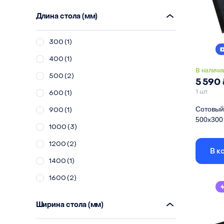
Длина стола (мм)
300
(1)
400
(1)
В наличи
500
(2)
5 590
1 шт.
600
(1)
Сотовый 
900
(1)
500х300
1000
(3)
Габариты
1200
(2)
размер яч
В к
1400
(1)
Длина
1600
(2)
Ширина
Высота
Ширина стола (мм)
Материа