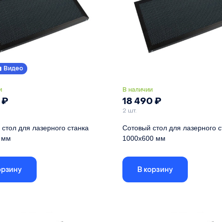
Видео
и
В наличии
0
₽
18 490
₽
2 шт.
стол для лазерного станка
Сотовый стол для лазерного с
 мм
1000х600 мм
 стола указаны по внешней рамке,
Габариты стола указаны по внешн
еистого поля - 856х556
размер ячеистого поля - 956х556
орзину
В корзину
900 мм
Длина
600 мм
Ширина
22 мм
Высота