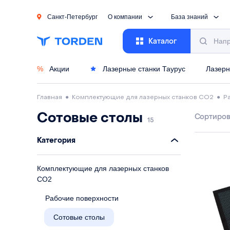
Санкт-Петербург
О компании
База знаний
Каталог
%
Акции
Лазерные станки Таурус
Лазерн
Главная
●
Комплектующие для лазерных станков CO2
●
Р
Сотовые столы
Сортиров
15
Категория
Комплектующие для лазерных станков
CO2
Рабочие поверхности
Сотовые столы