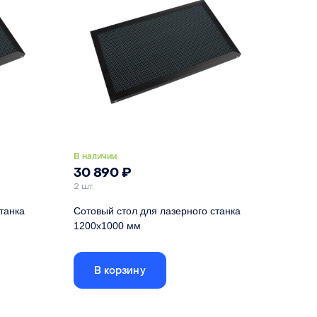
ое железо
Материал
алюминий
В наличии
30 890
₽
2 шт.
танка
Сотовый стол для лазерного станка
1200х1000 мм
ей рамке,
Габариты стола указаны по внешней рамке,
размер ячеистого поля - 1156х956
В корзину
1200 мм
Длина
1200 мм
900 мм
Ширина
1000 мм