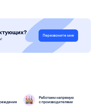
1600 мм
Ширина
900 мм
1000 мм
Высота
22 мм
22 мм
Материал
оцинкованное железо
ое железо
ектующих?
Перезвоните мне
я!
Работаем напрямую
вреждения
с производителями