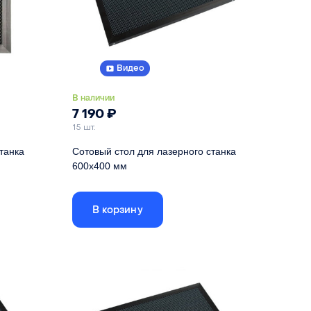
Видео
В наличии
7 190
₽
15 шт.
танка
Сотовый стол для лазерного станка
600х400 мм
ей рамке,
Габариты стола указаны по внешней рамке,
размер ячеистого поля - 556х356
В корзину
500 мм
Длина
600 мм
500 мм
Ширина
400 мм
22 мм
Высота
22 мм
ое железо
Материал
оцинкованное железо