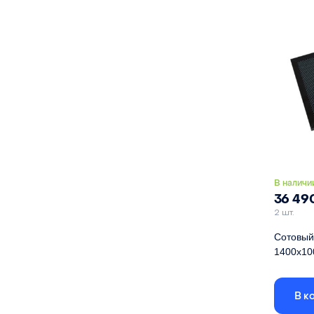
Высота
Материа
В наличи
36 49
2 шт.
Сотовый 
1400х10
Габариты
размер яч
В к