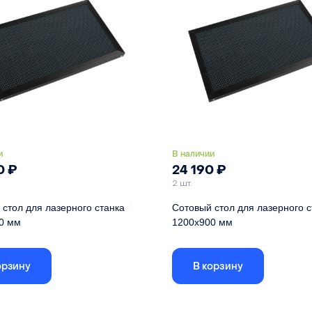
л
оцинкованное железо
Материал
оцинкованн
и
В наличии
0
₽
24 190
₽
2 шт.
стол для лазерного станка
Сотовый стол для лазерного с
0 мм
1200х900 мм
 стола указаны по внешней рамке,
Габариты стола указаны по внешн
еистого поля - 956х756
размер ячеистого поля - 1156х856
орзину
В корзину
1000 мм
Длина
800 мм
Ширина