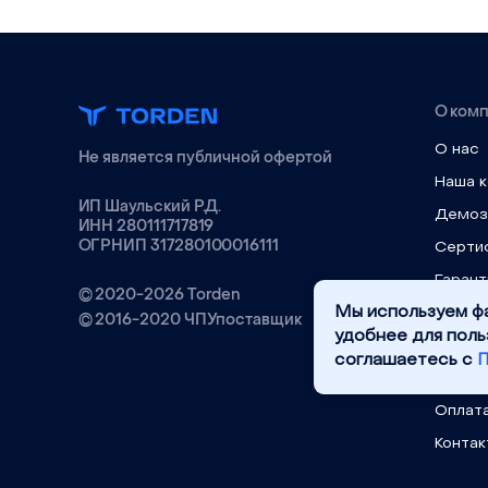
О ком
О нас
Не является публичной офертой
Наша 
ИП Шаульский Р.Д.
Демоз
ИНН 280111717819
ОГРНИП 317280100016111
Серти
Гарант
© 2020-2026 Torden
Новос
© 2016-2020 ЧПУпоставщик
Отзыв
Доста
Оплат
Контак