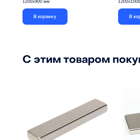
1200х900 мм
1200х100
В корзину
В ко
Габариты стола указаны по внешней
Габарит
рамке, размер ячеистого поля - 1156х856
рамке, ра
Длина
1200 мм
Длина
Ширина
900 мм
Ширина
С этим товаром пок
Высота
22 мм
Высота
Материал
оцинкованное железо
Материал