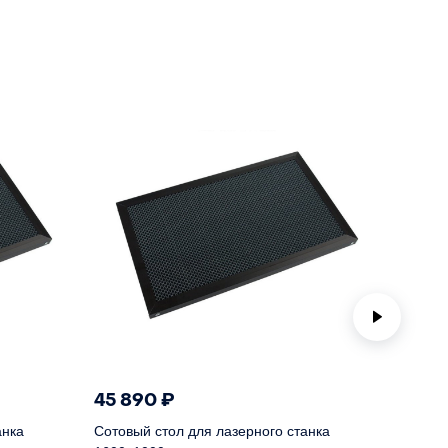
45 890
₽
760
анка
Сотовый стол для лазерного станка
Ламели