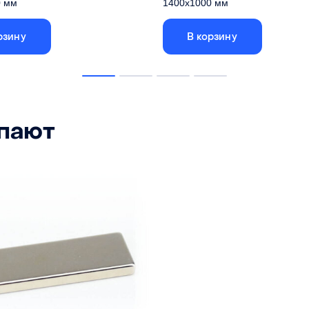
0 мм
1400х1000 мм
рзину
В корзину
ы стола указаны по внешней
Габариты стола указаны п
змер ячеистого поля - 1156х956
рамке, размер ячеистого поля -
1200 мм
Длина
1000 мм
Ширина
упают
22 мм
Высота
оцинкованное железо
Материал
оцинкованн