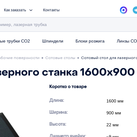
Как заказать
Контакты
ые трубки CO2
Шпиндели
Блоки розжига
Линзы CO
абочие поверхности
●
Сотовые столы
●
Сотовый стол для лазерног
зерного станка 1600х900
Коротко о товаре
Длина:
1600 мм
Ширина:
900 мм
Высота:
22 мм
Диаметр ячейки:
~9 мм