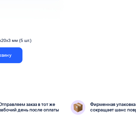
20х3 мм (5 шт.)
рзину
Отправляем заказ в тот же
Фирменная упаковка
одимовый, в комплекте 5 шт.
рабочий день после оплаты
сокращает шанс по