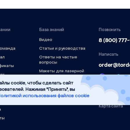
пании
База знаний
Позвонить
8 (800) 777
Видео
команда
Статьи и руководства
Написать
ал
Ответы на частые
вопросы
order@tord
фикаты
Макеты для лазерной
ии
резки
ти
Скачать инструкции,
Политика
ПО, драйверы
ы
конфиденциал
вка
Карта сайта
а
ты