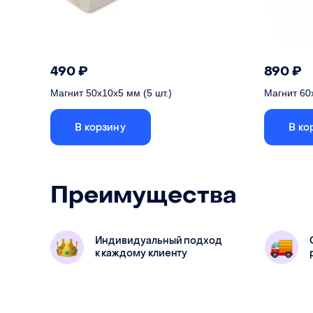
490
₽
890
₽
Магнит 50х10х5 мм (5 шт.)
Магнит 60х
В корзину
В ко
Преимущества
Индивидуальный подход
Магнит неодимовый, в комплекте 5 шт.
Магнит не
к каждому клиенту