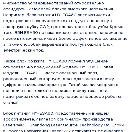
множество усовершенствований относительно
стандартных моделей блоков высокого напряжения.
Например, блок питания HY-ESA80 автоматически
подстраивает напряжение тока под установленную
лазерную трубку СО2, продлевая срок её службы. Кроме
того, ВБН ESA80 не накапливает остаточное напряжение
после выключения, имеет более эффективное охлаждение,
а также способен выравнивать поступающий в блок
электрический ток.
Также блок розжига HY-ESA80 получил улучшение
относительно предыдущей модели HY-ES80. Новая
модель – ESA80, – имеет специальный порт,
расположенный на корпусе, для подключения к нему
цифрового миллиамперметра. Такой миллиамперметр
позволяет не только отслеживать силу тока, но и
подстраивать её под задачу прямо в процессе работы
станка!
Блок питания HY-ESA80, представленный в нашем
ассортименте, является оригиналом производства
LaserPWR – Shandong Laser Source Technology Co. Блоки
высокого напряжения LaserPWR отличаются от аналогов