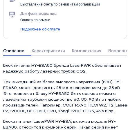
Выставление счета по реквизитам организации
Для физических лиц
Оплата по ссылке
Подробнее об оплате
Описание
Характеристики
Комплектация
Вопросы о
Блок питания HY-ESA80 бренда LaserPWR обеспечивает
надежную работу лазерных трубок СО2.
Ток, выходящий из блока высокого напряжения (БВН) HY-
ESA80, может достигать 28 мА с напряжением до 35 кВ.
Это позволяет блоку HY-ESA80 быть совместимым с
лазерными трубками мощностью 60, 80, 90 Вт от любых
производителей. Например, COLT RX90, RECI W2, T2, Lasea
F2, 1200CL, SPT C60, C90, Yongli 1200-G, R3, A2s и пр.
Блоки питания LaserPWR HY-ESA, включая модель HY-
ESA80, относится к «умной» серии. Такая серия имеет