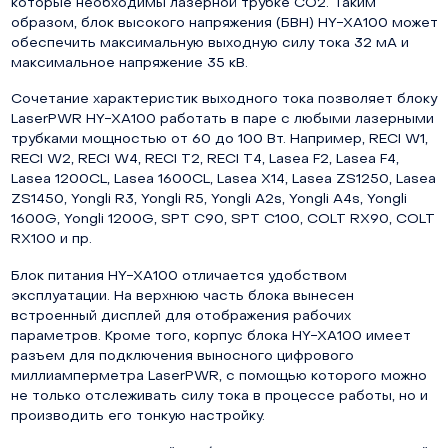
которые необходимы лазерной трубке СО2. Таким
образом, блок высокого напряжения (БВН) HY-XA100 может
обеспечить максимальную выходную силу тока 32 мА и
максимальное напряжение 35 кВ.
Сочетание характеристик выходного тока позволяет блоку
LaserPWR HY-XA100 работать в паре с любыми лазерными
трубками мощностью от 60 до 100 Вт. Например, RECI W1,
RECI W2, RECI W4, RECI T2, RECI T4, Lasea F2, Lasea F4,
Lasea 1200CL, Lasea 1600CL, Lasea X14, Lasea ZS1250, Lasea
ZS1450, Yongli R3, Yongli R5, Yongli A2s, Yongli A4s, Yongli
1600G, Yongli 1200G, SPT C90, SPT C100, COLT RX90, COLT
RX100 и пр.
Блок питания HY-XA100 отличается удобством
эксплуатации. На верхнюю часть блока вынесен
встроенный дисплей для отображения рабочих
параметров. Кроме того, корпус блока HY-XA100 имеет
разъем для подключения выносного цифрового
миллиамперметра LaserPWR, с помощью которого можно
не только отслеживать силу тока в процессе работы, но и
производить его тонкую настройку.