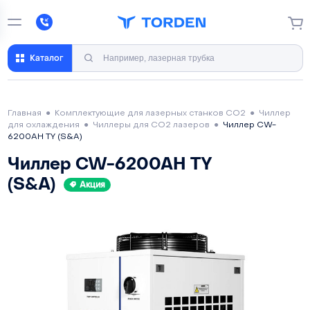
Каталог
Главная
●
Комплектующие для лазерных станков CO2
●
Чиллер
для охлаждения
●
Чиллеры для CO2 лазеров
●
Чиллер CW-
6200AH TY (S&A)
Чиллер CW-6200AH TY
(S&A)
Акция