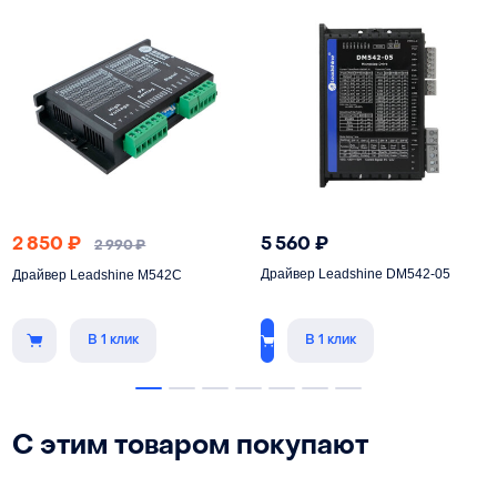
2 850
₽
5 560
₽
2 990
₽
Драйвер Leadshine DM542-05
Драйвер Leadshine M542C
В 1 клик
В 1 клик
С этим товаром покупают