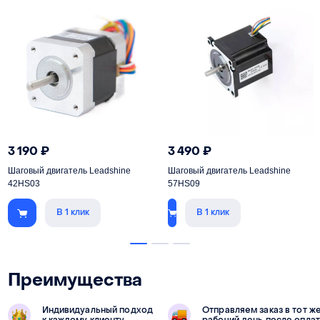
3 190
₽
3 490
₽
Шаговый двигатель Leadshine
Шаговый двигатель Leadshine
42HS03
57HS09
В 1 клик
В 1 клик
Преимущества
Индивидуальный подход
Отправляем заказ в тот ж
к каждому клиенту
рабочий день после опла