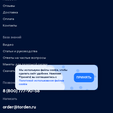
Отзывы
Доставка
Оплата
Контакты
База знаний
Видео
Статьи и руководства
Ответы на частые вопросы
Макеты для лазерной резки
Мы используем файлы cookie, чтобы
Скачать инструкции, ПО, драйверы
сделать сайт удобнее. Нажимая
ПРИНЯТЬ
"Принять", вы соглашаетесь с
Политикой использования файлов
Позвонить
cookie
8 (800) 777-90-58
Написать
order@torden.ru