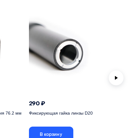
290
₽
1 66
ия 76.2 мм
Фиксирующая гайка линзы D20
Удлини
В корзину
В