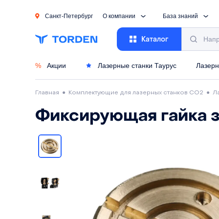
Санкт-Петербург
О компании
База знаний
Каталог
%
Акции
Лазерные станки Таурус
Лазерн
Главная
●
Комплектующие для лазерных станков CO2
●
Л
Фиксирующая гайка 