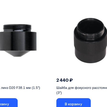
2 440
₽
линз D20 F38.1 мм (1.5″)
Шайба для фокусного расстоян
(3″)
рзину
В корзину