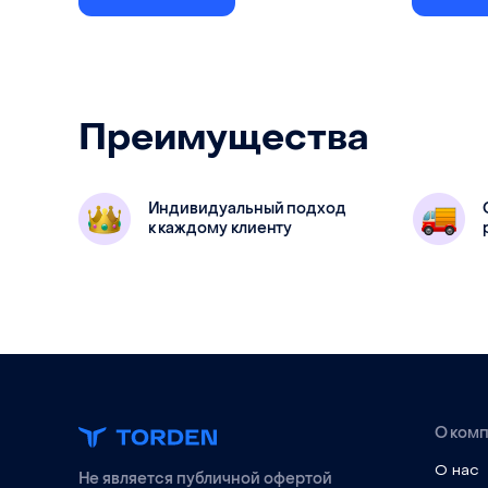
Гайка для крепления зеркал внутри
Подходи
Преимущества
держателя. Подходит только
для
комплект
комплекта лазерной головки N2.
короткоф
Индивидуальный подход
к каждому клиенту
О ком
О нас
Не является публичной офертой