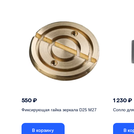
550
₽
1 230
₽
Фиксирующая гайка зеркала D25 M27
Сопло для 
В корзину
В ко