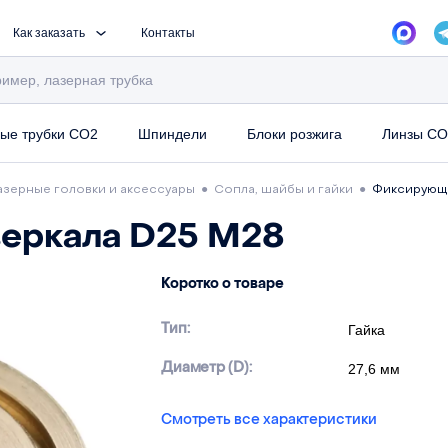
Как заказать
Контакты
ые трубки CO2
Шпиндели
Блоки розжига
Линзы CO
азерные головки и аксессуары
●
Сопла, шайбы и гайки
●
Фиксирующа
зеркала D25 M28
Коротко о товаре
Тип:
Гайка
Диаметр (D):
27,6 мм
Смотреть все характеристики