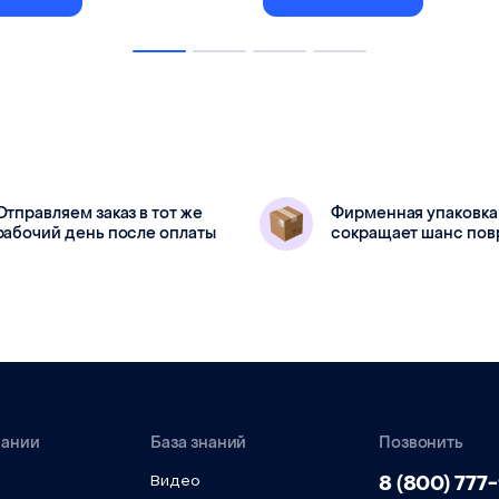
Для лазерной головки комп
т для лазерной головки из
Позволяет исполь
а N1. Позволяет использовать
длиннофокусные линзы с 
окусные линзы.
расстоянием 76.3 мм (3")
Отправляем заказ в тот же
Фирменная упаковка
рабочий день после оплаты
сокращает шанс по
пании
База знаний
Позвонить
8 (800) 777
Видео