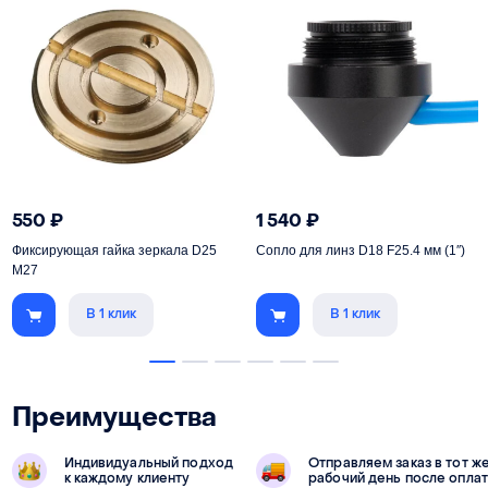
550
₽
1 540
₽
Фиксирующая гайка зеркала D25
Сопло для линз D18 F25.4 мм (1″)
M27
В 1 клик
В 1 клик
Преимущества
Индивидуальный подход
Отправляем заказ в тот ж
к каждому клиенту
рабочий день после опла