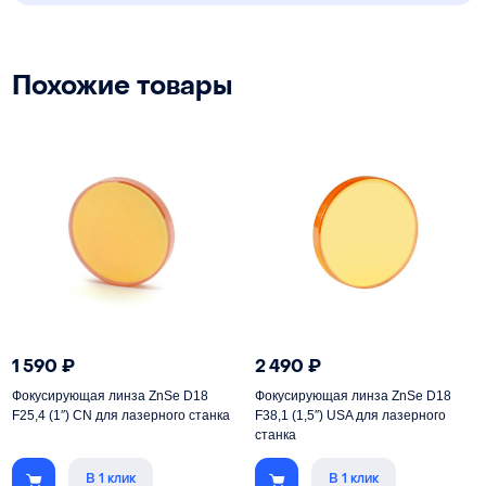
Похожие товары
1 590
₽
2 490
₽
Фокусирующая линза ZnSe D18
Фокусирующая линза ZnSe D18
F25,4 (1″) CN для лазерного станка
F38,1 (1,5″) USA для лазерного
станка
В 1 клик
В 1 клик