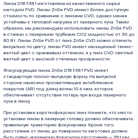
Линза D18 F38.1 изготовлена из качественного сырья
методом PVD. Линзы ZnSe PVD имеют более доступную
стоимость по сравнению с линзами CVD, однако менее
устойчивы к тепловой нагрузке от лазерного луча. Таким
образом, мы рекомендуем использовать линзы ZnSe PVD
в станках с лазерными трубками СО2 мощностью от 30 до
80 Вт. Линзы ZnSe PVD от линз ZnSe CVD можно отличить
визуально по цвету: линзы PVD имеют насыщенный темно-
желтый цвет с оранжевым оттенком, а у линз CVD светлый
желтый цвет с высокой степенью прозрачности.
Фокусирующая линза ZnSe D18 F38.1 PVD имеет
стандартную плоско-выпуклую форму. На выпуклой
стороне нанесено просветляющее антибликовое
покрытие (AR) под длину волны 10.6 мкм, которое
обеспечивает отсутствие потерь при входе лазерного
луча в линзу.
При установке короткофокусных линз помните, что место
установки линзы в лазерную головку должно обеспечивать
правильную траекторию фокусировки. Кроме того,
расстояние от линзы до поверхности заготовки должно
быть равно указанному фокусному расстоянию – 38.1 мм.