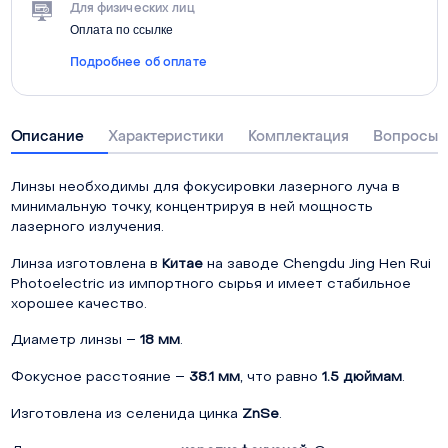
Для физических лиц
Оплата по ссылке
Подробнее об оплате
Описание
Характеристики
Комплектация
Вопросы о
Линзы необходимы для фокусировки лазерного луча в
минимальную точку, концентрируя в ней мощность
лазерного излучения.
Линза изготовлена в
Китае
на заводе Chengdu Jing Hen Rui
Photoelectric из импортного сырья и имеет стабильное
хорошее качество.
Диаметр линзы –
18 мм
.
Фокусное расстояние –
38.1 мм
, что равно
1.5 дюймам
.
Изготовлена из селенида цинка
ZnSe
.