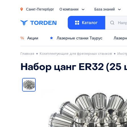
Санкт-Петербург
О компании
База знаний
Каталог
%
Акции
Лазерные станки Таурус
Лазерн
Главная
●
Комплектующие для фрезерных станков
●
Инст
Набор цанг ER32 (25 ш