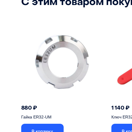
С этим товаром пок
Класс точности
А (<0.015 мм)
880
₽
1 140
₽
Гайка ER32-UM
Ключ ER3
В корзину
В ко