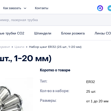
Как заказать
Контакты
ые трубки CO2
Шпиндели
Блоки розжига
Линзы CO
румент
●
Цанги
●
Набор цанг ER32 (25 шт., 1-20 мм)
т., 1-20 мм)
Коротко о товаре
Тип:
ER32
Кол-во в наборе:
25 шт.
Размеры:
от 1 до 20 мм