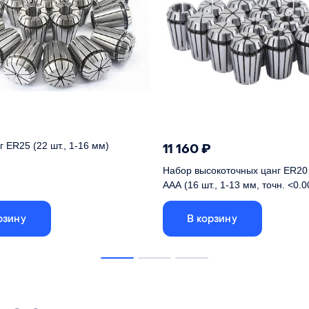
 ER25 (22 шт., 1-16 мм)
11 160
₽
Набор высокоточных цанг ER20
 22 цанг ER25 для шпинделя
ААА (16 шт., 1-13 мм, точн. <0.
о станка с ЧПУ
ER25
рзину
В корзину
Класс точности ААА соотв
наборе
22 шт.
биению менее 0.005 мм
от 1 до 16 мм
Тип
ности
А (<0.015 мм)
Кол-во в наборе
Размеры
от