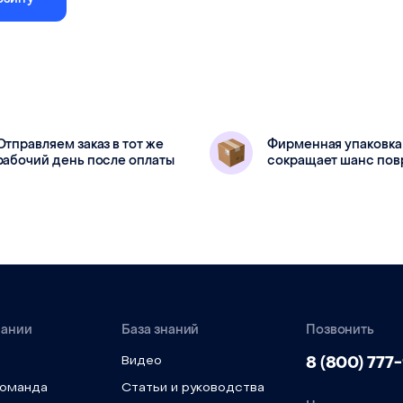
ный для гайки типоразмера ER32
Отправляем заказ в тот же
Фирменная упаковка
рабочий день после оплаты
сокращает шанс по
ER32
пании
База знаний
Позвонить
8 (800) 777
Видео
команда
Статьи и руководства