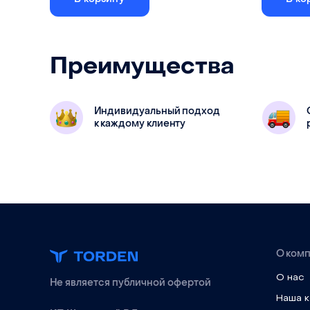
Преимущества
Гайка зажимная для цанги типоразмера
ER32
Ключ гаеч
Индивидуальный подход
к каждому клиенту
Тип
ER32-UM
Тип
О ком
О нас
Не является публичной офертой
Наша 