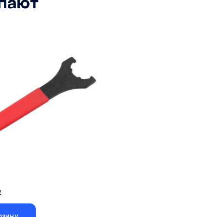
упают
Класс точности
AAA (
2
рзину