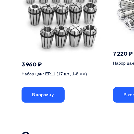
7 220
₽
Набор цанг
3 960
₽
Набор цанг ER11 (17 шт., 1-8 мм)
Набор из
фрезерног
Тип
В корзину
В ко
Набор из 17 цанг ER11 для шпинделя
Кол-во в 
фрезерного станка с ЧПУ
Размеры
Тип
ER11
Класс точ
Кол-во в наборе
17 шт.
Размеры
от 1 до 8 мм