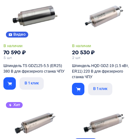
Питание
380 В
Питание
380 В
Скорость
3000-24000 об/мин
Скорость
3000-24000 об/мин
Видео
В наличии
В наличии
70 590
₽
20 530
₽
5 шт.
2 шт.
Шпиндель TS GDZ125-5.5 (ER25)
Шпиндель HQD GDZ-19 (1.5 кВт,
380 В для фрезерного станка ЧПУ
ER11) 220 В для фрезерного
станка ЧПУ
В 1 клик
Мощность
5500 Вт
В 1 клик
Мощность
1500 Вт
Цанга
ER25
Цанга
ER11
Питание
380 В
Хит
Питание
220 В
Скорость
3000-24000 об/мин
Скорость
3000-24000 об/мин