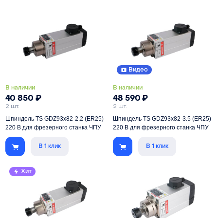
Цанга
ER20
Питание
220 В
Питание
220 В
Тип установки
без фланцев
Скорость
3000-24000 об/мин
Скорость
5000-18000 об/мин
Видео
В наличии
В наличии
40 850
₽
48 590
₽
2 шт.
2 шт.
Шпиндель TS GDZ93x82-2.2 (ER25)
Шпиндель TS GDZ93x82-3.5 (ER25)
220 В для фрезерного станка ЧПУ
220 В для фрезерного станка ЧПУ
В 1 клик
В 1 клик
Мощность
2200 Вт
Мощность
3500 Вт
Цанга
ER25
Цанга
ER25
Хит
Питание
220 В
Питание
220 В
Тип установки
без фланцев
Тип установки
без фланцев
Скорость
5000-18000 об/мин
Скорость
5000-18000 об/мин