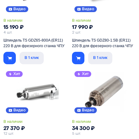
Видео
Видео
В наличии
В наличии
15 190
₽
17 990
₽
4 шт.
2 шт.
Шпиндель TS GDZ65-800A (ER11)
Шпиндель TS GDZ80-1.5B (ER11)
220 В для фрезерного станка ЧПУ
220 В для фрезерного станка ЧПУ
В 1 клик
В 1 клик
Мощность
800 Вт
Мощность
1500 Вт
Цанга
ER11
Цанга
ER11
Хит
Хит
Питание
220 В
Питание
220 В
Скорость
3000-24000 об/мин
Скорость
3000-24000 об/мин
Видео
Видео
В наличии
В наличии
27 370
₽
34 300
₽
12 шт.
5 шт.