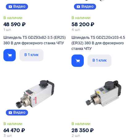
Видео
Видео
В наличии
В наличии
48 590
₽
58 200
₽
1 шт.
4 шт.
Шпиндель TS GDZ93x82-3.5 (ER25)
Шпиндель TS GDZ120x103-4.5
380 В для фрезерного станка ЧПУ
(ER32) 380 В для фрезерного
станка ЧПУ
В 1 клик
Мощность
3500 Вт
В 1 клик
Мощность
4500 Вт
Цанга
ER25
Цанга
ER32
Питание
380 В
Питание
380 В
Тип установки
без фланцев
Тип установки
без фланцев
Скорость
5000-18000 об/мин
Скорость
5000-18000 об/мин
Видео
В наличии
В наличии
64 470
₽
28 350
₽
3 шт.
2 шт.