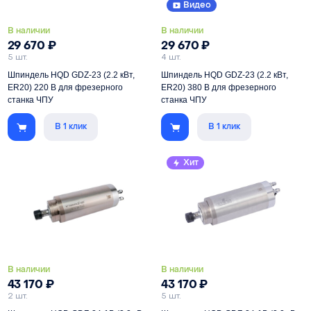
Видео
В наличии
В наличии
29 670
₽
29 670
₽
5 шт.
4 шт.
Шпиндель HQD GDZ-23 (2.2 кВт,
Шпиндель HQD GDZ-23 (2.2 кВт,
ER20) 220 В для фрезерного
ER20) 380 В для фрезерного
станка ЧПУ
станка ЧПУ
В 1 клик
В 1 клик
Мощность
2200 Вт
Мощность
2200 Вт
Цанга
ER20
Цанга
ER20
Хит
Питание
220 В
Питание
380 В
Скорость
3000-24000 об/мин
Скорость
3000-24000 об/мин
В наличии
В наличии
43 170
₽
43 170
₽
2 шт.
5 шт.