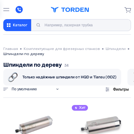
Каталог
Главная
●
Комплектующие для фрезерных станков
●
Шпиндели
●
Шпиндели по дереву
Шпиндели по дереву
34
Только надёжные шпиндели от HQD и Tiansu (GDZ)
По умолчанию
Фильтры
Хит