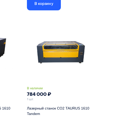
производительностью.
В корзину
0x700 мм
Размер рабочего поля
1000x700 мм
 RDC6445
Лазерные трубки CO2
90 Вт
90 Вт
Привод осей X и Y
серво-шаговые двиг.
вопривод
В наличии
784 000
₽
1 шт.
S 1610
Лазерный станок CO2 TAURUS 1610
Tandem