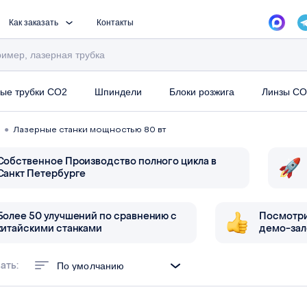
Как заказать
Контакты
ые трубки CO2
Шпиндели
Блоки розжига
Линзы CO
●
Лазерные станки мощностью 80 вт
Собственное Производство полного цикла в
Санкт Петербурге
Более 50 улучшений по сравнению с
Посмотри
китайскими станками
демо-зал
ать:
По умолчанию