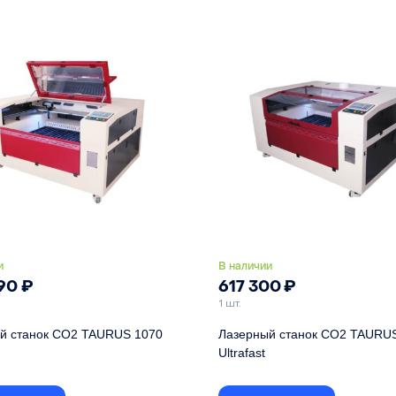
 трубка CO2
90 Вт
Лазерная трубка CO2
сей X и Y
серво-шаговые двиг.
Привод осей X и Y
серво-шаго
ый стол
ручной
Подъемный стол
и
В наличии
090
₽
617 300
₽
1 шт.
й станок СО2 TAURUS 1070
Лазерный станок СО2 TAURU
Ultrafast
абочего поля
1000x700 мм
Скорость работы свыше 1000 мм/с