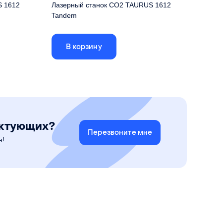
S 1612
Лазерный станок CO2 TAURUS 1612
Tandem
 !
Двухголовый лазерный станок с высокой
производительностью.
В корзину
0x1200 мм
Размер рабочего поля
1600x1200 мм
 RDC6445
Лазерные трубки CO2
90 Вт
90 Вт
Привод осей X и Y
серво-шаговые двиг.
вопривод
ектующих?
Перезвоните мне
я!