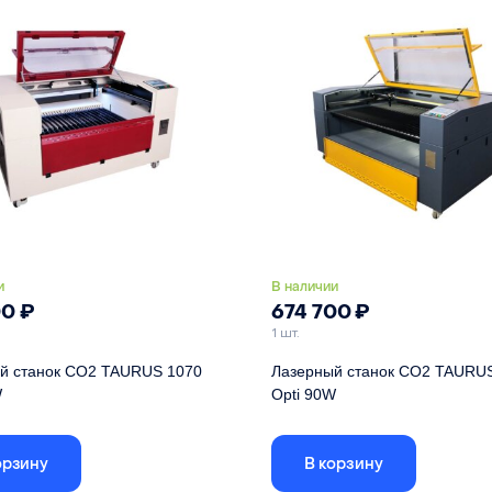
и
В наличии
00
₽
674 700
₽
1 шт.
й станок СО2 TAURUS 1070
Лазерный станок СО2 TAURU
W
Opti 90W
абочего поля
1000x700 мм
Размер рабочего поля
1600
орзину
В корзину
лер
RuiDa RDC6445
Контроллер
RuiDa