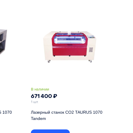
90 Вт
Лазерная трубка CO2
90 Вт
вые двиг.
Привод осей X и Y
серво-шаговые двиг.
ручной
Подъемный стол
ручной
В наличии
671 400
₽
1 шт.
S 1070
Лазерный станок CO2 TAURUS 1070
Tandem
 !
Двухголовый лазерный станок с высокой