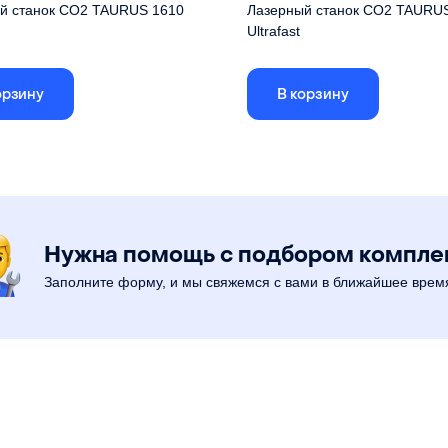
й станок CO2 TAURUS 1610
Лазерный станок СО2 TAURU
Ultrafast
тным устройством, отдельным
Скорость работы свыше 1000 мм/с
м и разъемом подключения в
орзину
В корзину
оне.
Размер рабочего поля
160
Контроллер
RuiDa
абочего поля
1600x1000 мм
Лазерная трубка CO2
 трубка CO2
90 Вт
Привод осей X и Y
сер
ый стол
автоматический
Нужна помощь с подбором компл
Заполните форму, и мы свяжемся с вами в ближайшее врем