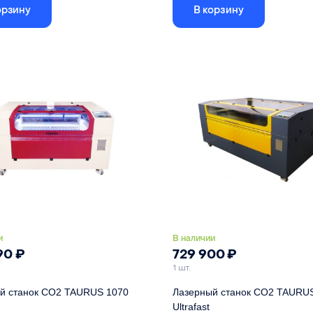
орзину
В корзину
лер
RuiDa RDC6445
Размер рабочего поля
100
 трубка CO2
90 Вт
Контроллер
RuiDa
сей X и Y
серво-шаговые двиг.
Лазерная трубка CO2
ый стол
автоматический
Привод осей X и Y
сер
и
В наличии
90
₽
729 900
₽
1 шт.
й станок CO2 TAURUS 1070
Лазерный станок СО2 TAURU
Ultrafast