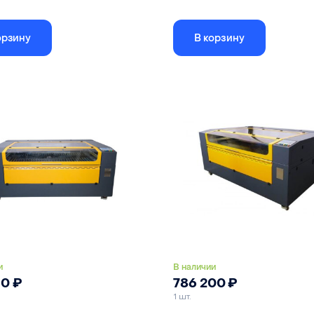
тным устройством, отдельным
Скорость работы свыше 1000 мм/с
м и разъемом подключения в
орзину
В корзину
оне.
Размер рабочего поля
1600
Контроллер
RuiDa
абочего поля
1000x700 мм
Лазерная трубка CO2
 трубка CO2
90 Вт
Привод осей X и Y
сер
ый стол
автоматический
и
В наличии
90
₽
786 200
₽
1 шт.