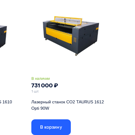
В наличии
731 000
₽
1 шт.
S 1610
Лазерный станок СО2 TAURUS 1612
Opti 90W
x1000 мм
Размер рабочего поля
1600x1200 мм
В корзину
 RDC6445
Контроллер
RuiDa RDC6445