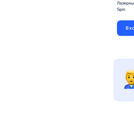
Лазерны
Spin
С поворо
драйверо
В к
рабочей з
Размер р
Лазерная
Подъемн