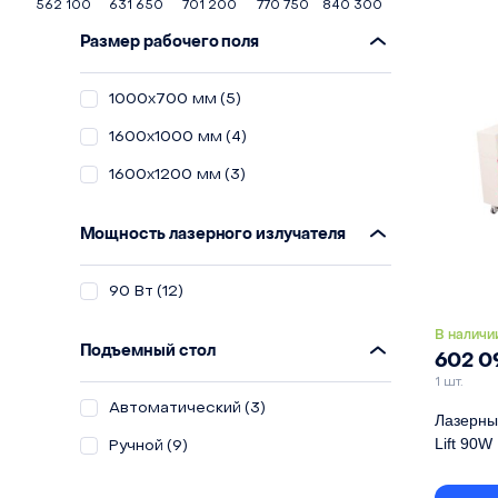
Лазерная
562 100
631 650
701 200
770 750
840 300
Привод о
Размер рабочего поля
Подъемн
1000х700 мм
(5)
1600х1000 мм
(4)
1600х1200 мм
(3)
Мощность лазерного излучателя
90 Вт
(12)
В наличи
Подъемный стол
602 
1 шт.
Автоматический
(3)
Лазерны
Lift 90W
Ручной
(9)
Размер р