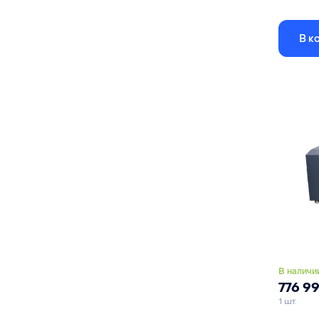
С поворо
драйверо
В к
рабочей з
Размер р
Лазерная
Подъемн
В наличи
776 9
1 шт.