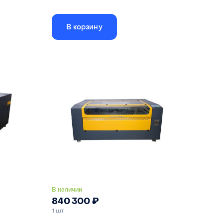
 !
Двухголовый лазерный станок с высокой
производительностью.
В корзину
x1000 мм
Размер рабочего поля
1600x1000 мм
 RDC6445
Лазерные трубки CO2
90 Вт
90 Вт
Привод осей X и Y
серво-шаговые двиг.
вопривод
В наличии
840 300
₽
1 шт.