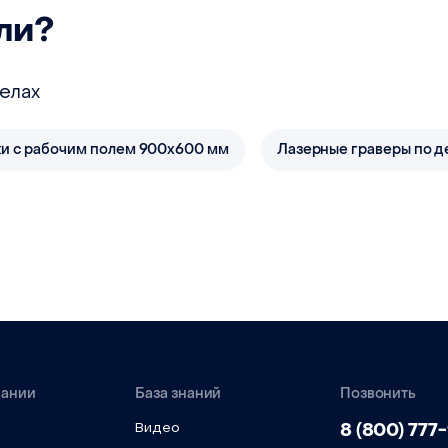
ли?
елах
ки с рабочим полем 900x600 мм
Лазерные граверы по д
пании
База знаний
Позвонить
8 (800) 777
Видео